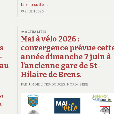
3
Lire la suite
→
juin
3
2 JUIN 2026
JUIN
–
–
journée
JOURNÉE
ACTUALITÉS
mondiale
MONDIALE
Mai à vélo 2026 :
de
DE
s
convergence prévue cett
LA
la
BICYCLETTE
bicyclette
-
année dimanche 7 juin à
 au
l’ancienne gare de St-
Hilaire de Brens.
PAR
MOBILITÉS-DOUCES, NORD-ISÈRE
31
A
.