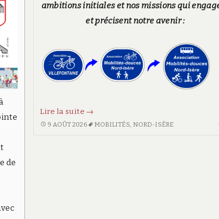
ambitions initiales et nos missions qui engag
et précisent notre avenir :
à
Notre
Lire la suite
→
ointe
logo
NOTRE
9 AOÛT 2026
MOBILITÉS
,
NORD-ISÈRE
LOGO
s’affine
t
S’AFFINE
:
:
e de
-
 avec