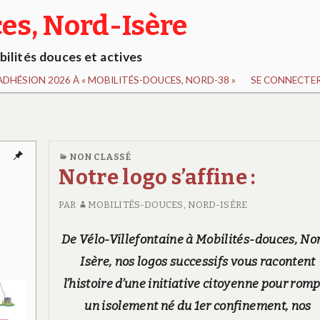
es, Nord-Isère
ilités douces et actives
ADHÉSION 2026 À « MOBILITÉS-DOUCES, NORD-38 »
SE CONNECTER
MIS
NON CLASSÉ
EN
Notre logo s’affine :
AVANT
PAR
MOBILITÉS-DOUCES, NORD-ISÈRE
De Vélo-Villefontaine à Mobilités-douces, No
Isère,
nos logos successifs vous racontent
l’histoire d’une initiative citoyenne pour rom
un isolement né du 1er confinement, nos