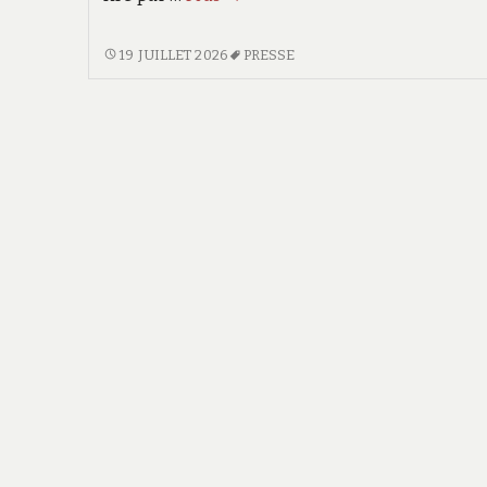
de
presse
REVUE
19 JUILLET 2026
PRESSE
DE
2026
PRESSE
2026