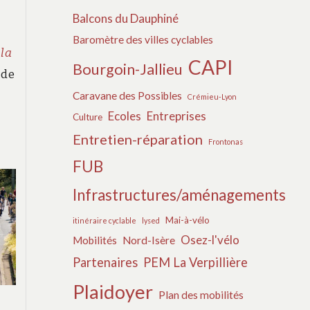
Balcons du Dauphiné
Baromètre des villes cyclables
 la
CAPI
Bourgoin-Jallieu
 de
Caravane des Possibles
Crémieu-Lyon
Ecoles
Entreprises
Culture
Entretien-réparation
Frontonas
FUB
Infrastructures/aménagements
Mai-à-vélo
itinéraire cyclable
lysed
Osez-l'vélo
Mobilités
Nord-Isère
Partenaires
PEM La Verpillière
Plaidoyer
Plan des mobilités