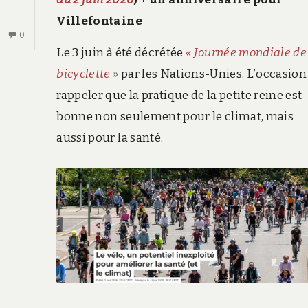
Villefontaine
AUCUN
0
COMMENTAIRE
Le 3 juin à été décrétée
« Journée mondiale de
SUR
bicyclette »
par les Nations-Unies. L’occasion
REVUE
rappeler que la pratique de la petite reine est
DE
PRESSE
bonne non seulement pour le climat, mais
2026
aussi pour la santé.