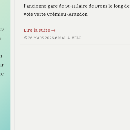
l’ancienne gare de St-Hilaire de Brens le long de
voie verte Crémieu-Arandon.
rs
Mai
Lire la suite
→
à
s
MAI
26 MARS 2026
MAI-À-VÉLO
À
vélo
VÉLO
2026
in
2026
:
ur
:
convergence
CONVERGENCE
re
PRÉVUE
prévue
-
CETTE
cette
ANNÉE
année
DIMANCHE
dimanche
7
-
7
JUIN
À
juin
L’ANCIENNE
à