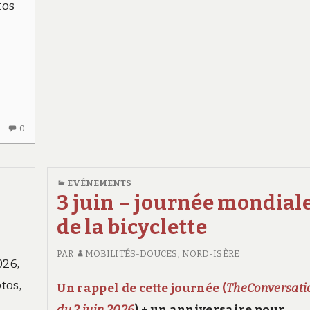
tos
AUCUN
0
COMMENTAIRE
SUR
PLEINE
EVÉNEMENTS
RÉUSSITE
3 juin – journée mondial
DE
de la bicyclette
LA
CONVERGENCE
PAR
MOBILITÉS-DOUCES, NORD-ISÈRE
VÉLO
026,
DIMANCHE
tos,
Un rappel de cette journée (
TheConversati
7
JUIN.
du 2 juin 2026
) + un anniversaire pour