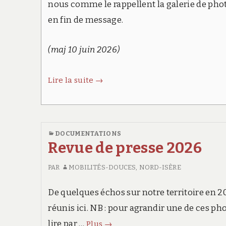
nous comme le rappellent la galerie de pho
en fin de message.
(maj 10 juin 2026)
Pleine
Lire la suite
→
réussite
de
la
DOCUMENTATIONS
convergence
Revue de presse 2026
vélo
dimanche
PAR
MOBILITÉS-DOUCES, NORD-ISÈRE
7
De quelques échos sur notre territoire en 2
juin.
réunis ici. NB : pour agrandir une de ces pho
Revue
lire par …
Plus
→