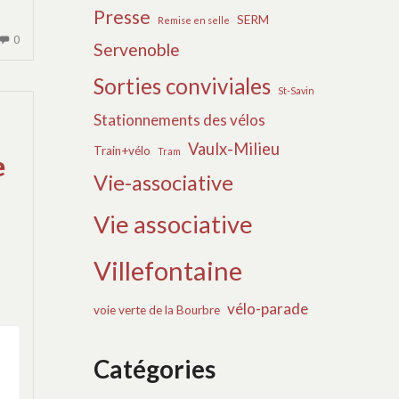
Presse
SERM
Remise en selle
AUCUN
0
Servenoble
COMMENTAIRE
Sorties conviviales
SUR
St-Savin
3
Stationnements des vélos
JUIN
–
Vaulx-Milieu
Train+vélo
Tram
e
JOURNÉE
Vie-associative
MONDIALE
DE
Vie associative
LA
BICYCLETTE
Villefontaine
vélo-parade
voie verte de la Bourbre
Catégories