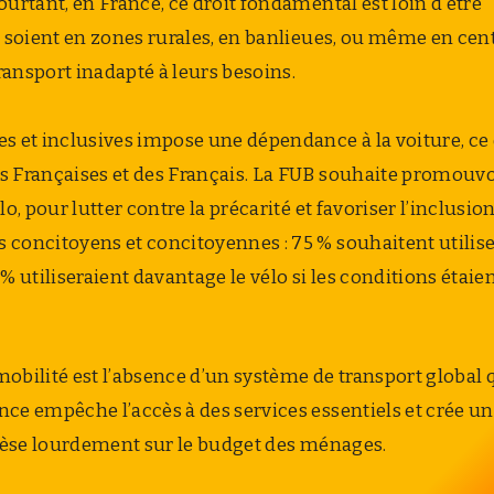
urtant, en France, ce droit fondamental est loin d’être
s soient en zones rurales, en banlieues, ou même en cen
transport inadapté à leurs besoins.
es et inclusives impose une dépendance à la voiture, ce
s Françaises et des Français. La FUB souhaite promouvo
o, pour lutter contre la précarité et favoriser l’inclusio
 concitoyens et concitoyennes : 75 % souhaitent utilis
 % utiliseraient davantage le vélo si les conditions étaie
obilité est l’absence d’un système de transport global 
ce empêche l’accès à des services essentiels et crée u
 pèse lourdement sur le budget des ménages.