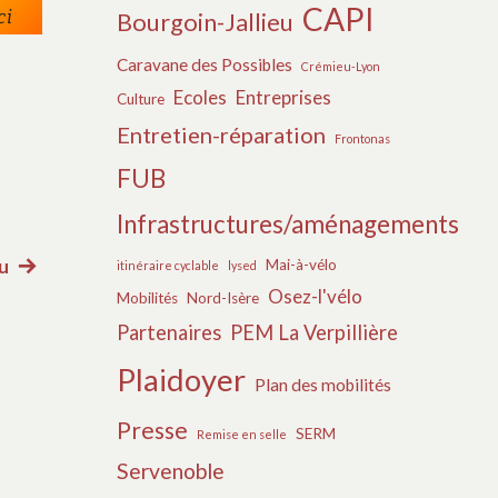
CAPI
ci
Bourgoin-Jallieu
Caravane des Possibles
Crémieu-Lyon
Ecoles
Entreprises
Culture
Entretien-réparation
Frontonas
FUB
Infrastructures/aménagements
eu
Article
Mai-à-vélo
itinéraire cyclable
lysed
Osez-l'vélo
Mobilités
Nord-Isère
suivant
Partenaires
PEM La Verpillière
:
Plaidoyer
Plan des mobilités
Presse
SERM
Remise en selle
Servenoble