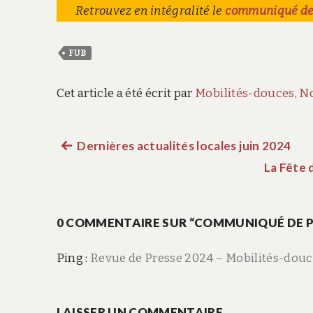
Retrouvez en intégralité
le
communiqué de p
FUB
Cet article a été écrit par
Mobilités-douces, N
Article
Dernières actualités locales juin 2024
Navigation
précédent :
La Fête 
de
0 COMMENTAIRE SUR “COMMUNIQUÉ DE PR
l’article
Ping :
Revue de Presse 2024 – Mobilités-douc
LAISSER UN COMMENTAIRE