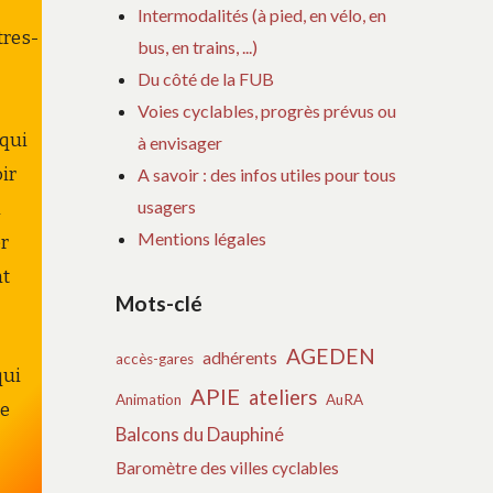
Intermodalités (à pied, en vélo, en
tres-
bus, en trains, ...)
Du côté de la FUB
Voies cyclables, progrès prévus ou
 qui
à envisager
ir
A savoir : des infos utiles pour tous
usagers
n
Mentions légales
er
nt
Mots-clé
AGEDEN
adhérents
accès-gares
qui
APIE
ateliers
Animation
AuRA
ne
Balcons du Dauphiné
Baromètre des villes cyclables