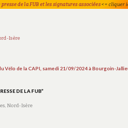
resse de la FUB et les signatures associées
<= cliquer i
ord-Isère
du Vélo de la CAPI, samedi 21/09/2024 à Bourgoin-Jalli
ESSE DE LA FUB”
es, Nord-Isère