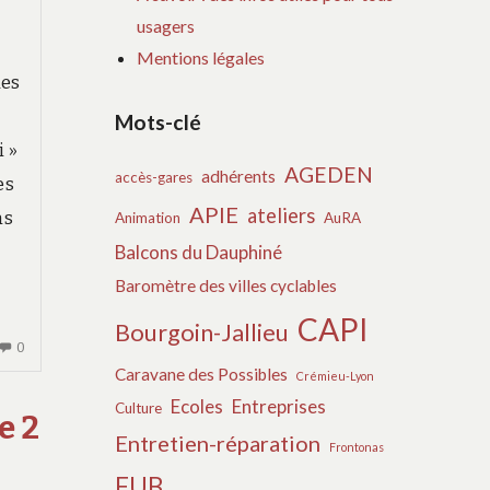
usagers
Mentions légales
ues
Mots-clé
i »
AGEDEN
adhérents
accès-gares
es
APIE
ateliers
ns
Animation
AuRA
Balcons du Dauphiné
Baromètre des villes cyclables
CAPI
Bourgoin-Jallieu
AUCUN
0
COMMENTAIRE
Caravane des Possibles
Crémieu-Lyon
SUR
Ecoles
Entreprises
Culture
e 2
SUIVI
Entretien-réparation
DU
Frontonas
PLAN
FUB