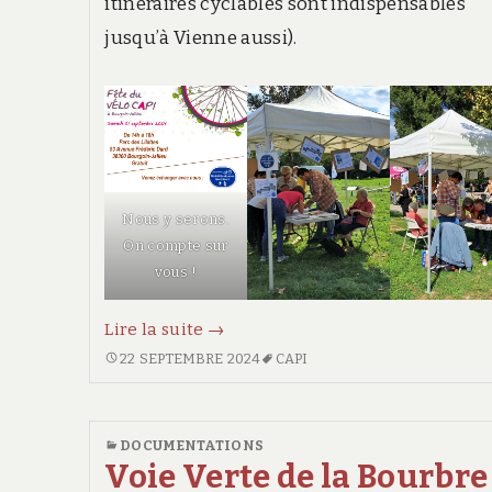
itinéraires cyclables sont indispensables
jusqu’à Vienne aussi).
Nous y serons.
On compte sur
vous !
La
Lire la suite
→
Fête
LA
22 SEPTEMBRE 2024
CAPI
FÊTE
du
DU
Vélo
VÉLO
DOCUMENTATIONS
de
DE
Voie Verte de la Bourbre
la
LA