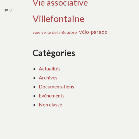
Vie associative
VERTES
DANS
AUCUN
0
LE
Villefontaine
COMMENTAIRE
PROLONGEMENT
SUR
DE
vélo-parade
FÊTE
voie verte de la Bourbre
CELLE
DU
DE
VÉLO
Catégories
taine
LA
DE
BOURBRE
LA
À
CAPI
Actualités
VILLEFONTAINE
Archives
Documentations
Evénements
Non classé