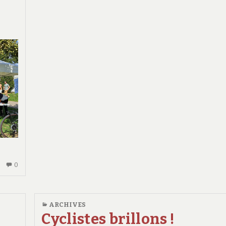
AUCUN
0
COMMENTAIRE
SUR
LA
ARCHIVES
FÊTE
Cyclistes brillons !
DU