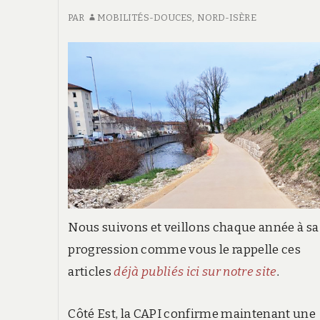
CAPI,
CAPI,
PAR
MOBILITÉS-DOUCES, NORD-ISÈRE
SAMEDI
samedi
21/09/2024
21/09/2024
À
à
BOURGOIN-
Bourgoin-
JALLIEU
Jallieu
Nous suivons et veillons chaque année à sa
progression comme vous le rappelle ces
articles
déjà publiés ici sur notre site
.
Côté Est, la CAPI confirme maintenant une