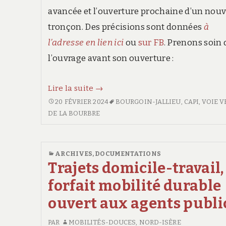
avancée et l’ouverture prochaine d’un nou
tronçon. Des précisions sont données
à
l’adresse en lien ici
ou
sur FB
. Prenons soin 
l’ouvrage avant son ouverture :
Voie
Lire la suite
→
Verte
VOIE
20 FÉVRIER 2024
BOURGOIN-JALLIEU
,
CAPI
,
VOIE V
VERTE
DE LA BOURBRE
de
DE
la
LA
Bourbre
BOURBRE
ARCHIVES
,
DOCUMENTATIONS
Trajets domicile-travail,
forfait mobilité durable
ouvert aux agents publi
PAR
MOBILITÉS-DOUCES, NORD-ISÈRE