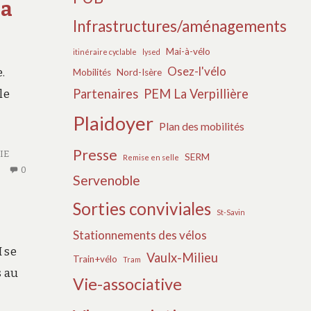
la
DES
MOBILITÉS
Infrastructures/aménagements
DE
Mai-à-vélo
LA
itinéraire cyclable
lysed
CAPI
Osez-l'vélo
.
Mobilités
Nord-Isère
Partenaires
PEM La Verpillière
le
Plaidoyer
Plan des mobilités
Presse
tion
IE
SERM
Remise en selle
AUCUN
0
Servenoble
COMMENTAIRE
SUR
Sorties conviviales
St-Savin
ANNULE
–
Stationnements des vélos
INAUGURATION
 se
Vaulx-Milieu
Train+vélo
Tram
DE
s au
Vie-associative
2
ement
VOIES