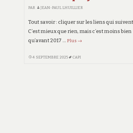
PAR
JEAN-PAUL LHUILLIER
Tout savoir : cliquer sur les liens qui suivent
C’est mieux que rien, mais c’est moins bien
Une
qu’avant 2017 …
Plus
→
ligne
de
UNE
4 SEPTEMBRE 2025
CAPI
LIGNE
bus
DE
relie
BUS
désormais
RELIE
Bourgoin-
DÉSORMAIS
Jallieu
BOURGOIN-
JALLIEU
à
À
l’aéroport
L’AÉROPORT
de
DE
Lyon
LYON