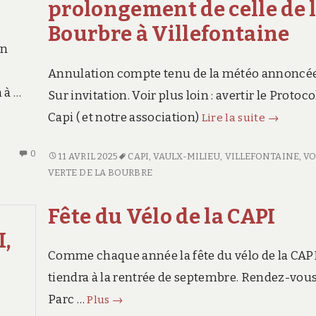
prolongement de celle de 
LA
la
CAPI
CAPI
Bourbre à Villefontaine
en
Annulation compte tenu de la météo annoncée
 à …
Sur invitation. Voir plus loin : avertir le Protoco
ANNULE
Capi ( et notre association)
Lire la suite
→
–
AUCUN
0
Inaugura
ANNULE
11 AVRIL 2025
CAPI
,
VAULX-MILIEU
,
VILLEFONTAINE
,
VO
COMMENTAIRE
–
VERTE DE LA BOURBRE
de
SUR
INAUGURATION
2
CONSEIL
DE
Fête du Vélo de la CAPI
voies
ADMINISTRATION
2
vertes
DE
I,
VOIES
MOBILITÉS-
dans
VERTES
Comme chaque année la fête du vélo de la CAPI
DOUCES,
DANS
le
tiendra à la rentrée de septembre. Rendez-vou
NORD-
LE
prolong
Fête
Parc …
ISÈRE
Plus
→
PROLONGEMENT
de