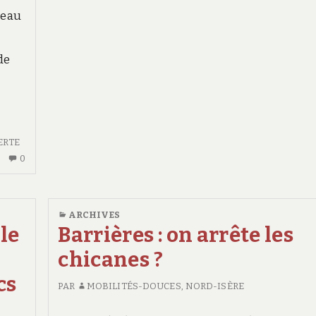
veau
de
ERTE
AUCUN
0
COMMENTAIRE
SUR
VOIE
ARCHIVES
VERTE
 le
Barrières : on arrête les
DE
chicanes ?
LA
BOURBRE
cs
PAR
MOBILITÉS-DOUCES, NORD-ISÈRE