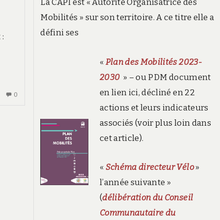
La CAPI est « Autorité Organisatrice des
Mobilités » sur son territoire. A ce titre elle a
défini ses
 :
«
Plan des Mobilités 2023-
2030
» – ou PDM document
en lien ici, décliné en 22
AUCUN
0
COMMENTAIRE
actions et leurs indicateurs
SUR
associés (voir plus loin dans
UNE
cet article).
LIGNE
DE
BUS
«
Schéma directeur Vélo
»
RELIE
l’année suivante »
DÉSORMAIS
BOURGOIN-
(
délibération du Conseil
JALLIEU
Communautaire du
À