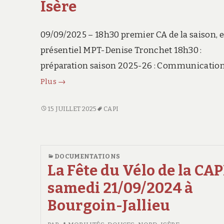
Isère
09/09/2025 – 18h30 premier CA de la saison, 
présentiel MPT-Denise Tronchet 18h30 :
préparation saison 2025-26 : Communication
Conseil
Plus
→
Administration
de
CONSEIL
15 JUILLET 2025
CAPI
ADMINISTRATION
Mobilités-
DE
douces,
MOBILITÉS-
Nord-
DOUCES,
DOCUMENTATIONS
Isère
NORD-
La Fête du Vélo de la CAP
ISÈRE
samedi 21/09/2024 à
Bourgoin-Jallieu