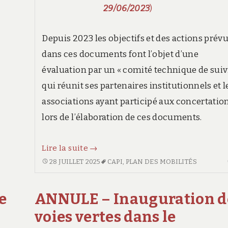
29/06/2023
)
L’AÉROPORT
DE
LYON
Depuis 2023 les objectifs et des actions prév
SAINT-
dans ces documents font l’objet d’une
EXUPÉRY
évaluation par un « comité technique de suiv
qui réunit ses partenaires institutionnels et l
associations ayant participé aux concertatio
lors de l’élaboration de ces documents.
Suivi
Lire la suite
→
du
SUIVI
28 JUILLET 2025
CAPI
,
PLAN DES MOBILITÉS
DU
Plan
PLAN
des
e
ANNULE – Inauguration d
DES
Mobilités
MOBILITÉS
voies vertes dans le
de
DE