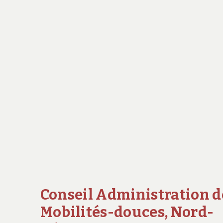
SAINT-
Saint-
EXUPÉRY
Exupéry
Conseil Administration d
Mobilités-douces, Nord-