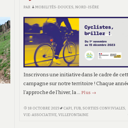
VÉLO
PAR
MOBILITÉS-DOUCES, NORD-ISÈRE
DE
LA
CAPI,
SAMEDI
21/09/2024
À
BOURGOIN-
JALLIEU
Inscrivons une initiative dans le cadre de cet
campagne sur notre territoire ! Chaque année
Cyclistes
l’approche de l’hiver, la …
Plus
→
brillons
!
CYCLISTES
18 OCTOBRE 2023
CAPI
,
FUB
,
SORTIES CONVIVIALES
,
BRILLONS
VIE-ASSOCIATIVE
,
VILLEFONTAINE
!