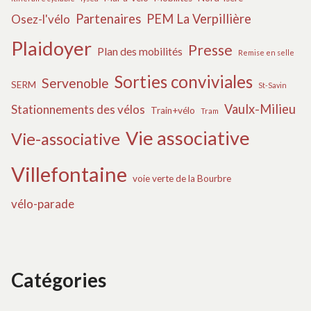
Partenaires
PEM La Verpillière
Osez-l'vélo
Plaidoyer
Presse
Plan des mobilités
Remise en selle
Sorties conviviales
Servenoble
SERM
St-Savin
Vaulx-Milieu
Stationnements des vélos
Train+vélo
Tram
Vie associative
Vie-associative
Villefontaine
voie verte de la Bourbre
vélo-parade
Catégories