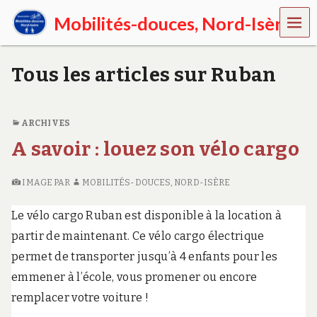
MEN
Mobilités-douces, Nord-Isère
U
E
n
Tous les articles sur Ruban
N
o
r
d
ARCHIVES
-
A savoir : louez son vélo cargo
I
s
è
IMAGE
PAR
MOBILITÉS-DOUCES, NORD-ISÈRE
r
e
,
Le vélo cargo Ruban est disponible à la location à
p
partir de maintenant. Ce vélo cargo électrique
r
o
permet de transporter jusqu’à 4 enfants pour les
m
emmener à l’école, vous promener ou encore
o
u
remplacer votre voiture !
v