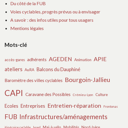
Du côté de la FUB
Voies cyclables, progrès prévus ou à envisager
A savoir : des infos utiles pour tous usagers
Mentions légales
Mots-clé
APIE
AGEDEN
adhérents
accès-gares
Animation
ateliers
Balcons du Dauphiné
AuRA
Bourgoin-Jallieu
Baromètre des villes cyclables
CAPI
Caravane des Possibles
Culture
Crémieu-Lyon
Entretien-réparation
Ecoles
Entreprises
Frontonas
FUB
Infrastructures/aménagements
Mai-à-vélo
Mobilités
Nord-Isère
itinéraire cyclable
lysed