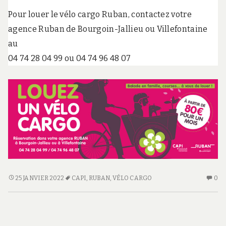
o
i
Pour louer le vélo cargo Ruban, contactez votre
r
agence Ruban de Bourgoin-Jallieu ou Villefontaine
l
e
au
s
04 74 28 04 99 ou 04 74 96 48 07
m
o
b
i
l
i
t
é
s
d
o
u
c
A
AU
25 JANVIER 2022
CAPI
,
RUBAN
,
VÉLO CARGO
0
e
SAVOIR
CO
s
:
SU
e
LOUEZ
A
t
a
SON
SA