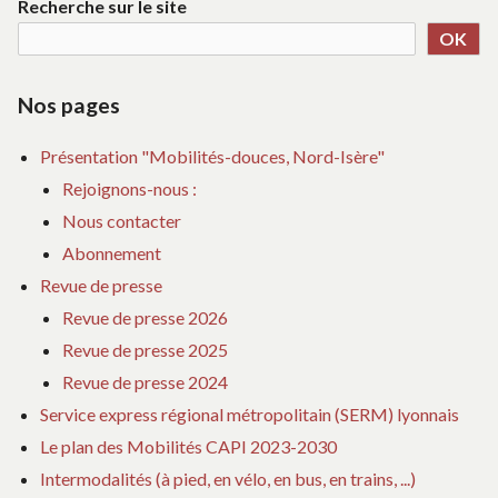
Recherche sur le site
c
VÉLO
:
t
OK
CARGO
LO
i
S
v
VÉ
e
Nos pages
C
s
Présentation "Mobilités-douces, Nord-Isère"
Rejoignons-nous :
Nous contacter
Abonnement
Revue de presse
Revue de presse 2026
Revue de presse 2025
Revue de presse 2024
Service express régional métropolitain (SERM) lyonnais
Le plan des Mobilités CAPI 2023-2030
Intermodalités (à pied, en vélo, en bus, en trains, ...)