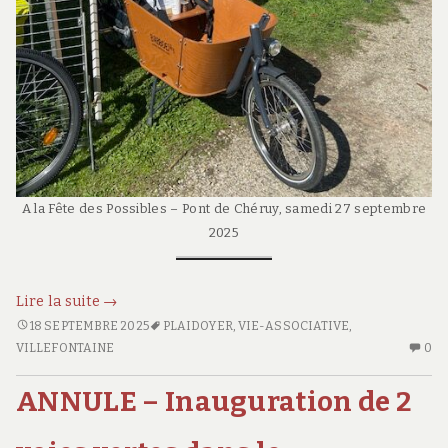
A la Fête des Possibles – Pont de Chéruy, samedi 27 septembre
2025
Sur
Lire la suite
→
les
SUR
18 SEPTEMBRE 2025
PLAIDOYER
,
VIE-ASSOCIATIVE
,
LES
AU
VILLEFONTAINE
forums,
0
FORUMS,
CO
rentrée
RENTRÉE
SU
ANNULE – Inauguration de 2
de
DE
SU
la
LA
LE