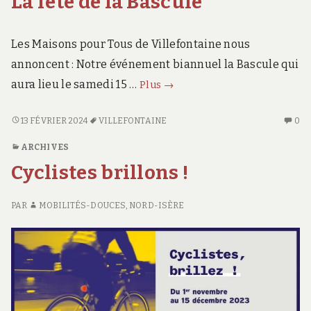
La fête de la Bascule
JUIN
DE
2024
AC
LO
Les Maisons pour Tous de Villefontaine nous
JU
annoncent : Notre événement biannuel la Bascule qui
20
La
aura lieu le samedi 15 …
Plus
→
fête
de
LA
AU
13 FÉVRIER 2024
VILLEFONTAINE
0
FÊTE
CO
la
ARCHIVES
DE
SU
Bascule
LA
Cyclistes brillons !
LA
BASCULE
FÊ
D
PAR
MOBILITÉS-DOUCES, NORD-ISÈRE
LA
BA