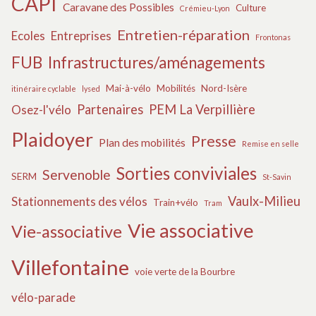
CAPI
Caravane des Possibles
Culture
Crémieu-Lyon
Entretien-réparation
Ecoles
Entreprises
Frontonas
FUB
Infrastructures/aménagements
Mai-à-vélo
Mobilités
Nord-Isère
itinéraire cyclable
lysed
Partenaires
PEM La Verpillière
Osez-l'vélo
Plaidoyer
Presse
Plan des mobilités
Remise en selle
Sorties conviviales
Servenoble
SERM
St-Savin
Vaulx-Milieu
Stationnements des vélos
Train+vélo
Tram
Vie associative
Vie-associative
Villefontaine
voie verte de la Bourbre
vélo-parade