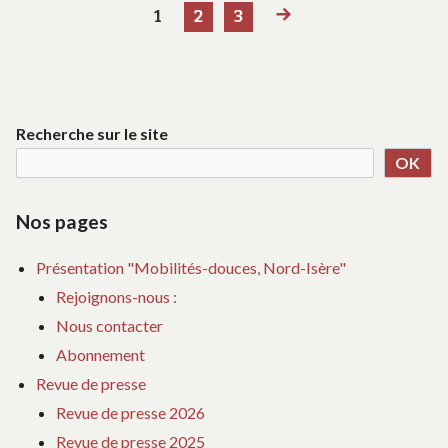
OUVERT
OS
PAGE
PAGE
PAGE
PAGE
1
2
3
Pagination
L’
SUIVANTE
VI
des
C’
OU
publications
Recherche sur le site
OK
Nos pages
Présentation "Mobilités-douces, Nord-Isère"
Rejoignons-nous :
Nous contacter
Abonnement
Revue de presse
Revue de presse 2026
Revue de presse 2025