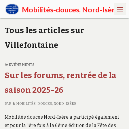
MEN
Mobilités-douces, Nord-Isère
U
E
n
Tous les articles sur
N
o
r
Villefontaine
d
-
I
s
EVÉNEMENTS
è
Sur les forums, rentrée de la
r
e
,
saison 2025-26
p
r
o
PAR
MOBILITÉS-DOUCES, NORD-ISÈRE
m
o
Mobilités douces Nord-Isère a participé également
u
v
et pour la 1ère fois à la 6ème édition de la Fête des