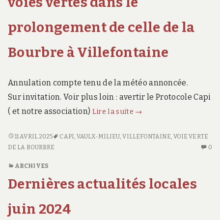
voies vertes dans le
saison
SAISON
FO
2025-
2025-
RE
prolongement de celle de la
26
D
26
LA
Bourbre à Villefontaine
SA
20
26
Annulation compte tenu de la météo annoncée.
Sur invitation. Voir plus loin : avertir le Protocole Capi
ANNULE
( et notre association)
Lire la suite
→
–
Inauguration
ANNULE
11 AVRIL 2025
CAPI
,
VAULX-MILIEU
,
VILLEFONTAINE
,
VOIE VERTE
–
AU
de
DE LA BOURBRE
0
INAUGURATION
CO
2
ARCHIVES
DE
SU
voies
2
Dernières actualités locales
AN
vertes
VOIES
–
dans
VERTES
IN
juin 2024
le
DANS
D