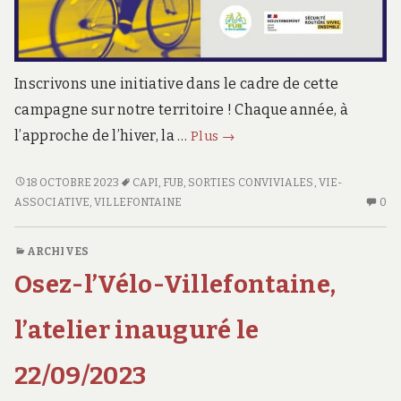
Inscrivons une initiative dans le cadre de cette
campagne sur notre territoire ! Chaque année, à
Cyclistes
l’approche de l’hiver, la …
Plus
→
brillons
!
CYCLISTES
18 OCTOBRE 2023
CAPI
,
FUB
,
SORTIES CONVIVIALES
,
VIE-
BRILLONS
AU
ASSOCIATIVE
,
VILLEFONTAINE
0
!
CO
SU
ARCHIVES
CY
Osez-l’Vélo-Villefontaine,
BR
!
l’atelier inauguré le
22/09/2023