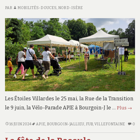
LE
2
prolongement
PAR
MOBILITÉS-DOUCES, NORD-ISÈRE
PROLONGEMENT
VO
de
DE
VE
celle
CELLE
D
de
DE
LE
la
LA
P
BOURBRE
D
Bourbre
À
CE
à
VILLEFONTAINE
D
Villefontaine
LA
BO
À
VI
Les Étoiles Villardes le 25 mai, la Rue de la Transition
Derni
le 9 juin, la Vélo-Parade APIE à Bourgoin-J le …
Plus
→
actua
local
DERNIÈRES
AU
16 JUIN 2024
APIE
,
BOURGOIN-JALLIEU
,
FUB
,
VILLEFONTAINE
0
ACTUALITÉS
CO
juin
LOCALES
SU
2024