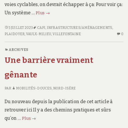
voies cyclables, on devrait échapper à ça: Pour voir ça:
Barrières
Un système …
Plus
→
:
on
BARRIÈRES
5 JUILLET 2023
CAPI
,
INFRASTRUCTURES/AMÉNAGEMENTS
,
:
AU
arrête
PLAIDOYER
,
VAULX-MILIEU
,
VILLEFONTAINE
0
ON
CO
les
ARRÊTE
SU
chicanes
ARCHIVES
LES
BA
?
Une barrière vraiment
CHICANES
:
?
O
AR
gênante
LE
CH
PAR
MOBILITÉS-DOUCES, NORD-ISÈRE
?
Du nouveau depuis la publication de cet article à
retrouver ici Il y a des chemins pratiques et sûrs
Une
qu’on …
Plus
→
barrière