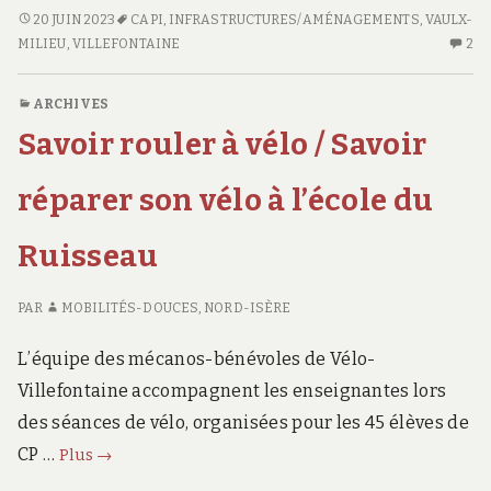
vraiment
UNE
20 JUIN 2023
CAPI
,
INFRASTRUCTURES/AMÉNAGEMENTS
,
VAULX-
BARRIÈRE
2
gênante
MILIEU
,
VILLEFONTAINE
2
VRAIMENT
CO
GÊNANTE
SU
ARCHIVES
UN
Savoir rouler à vélo / Savoir
BA
VR
G
réparer son vélo à l’école du
Ruisseau
PAR
MOBILITÉS-DOUCES, NORD-ISÈRE
L’équipe des mécanos-bénévoles de Vélo-
Villefontaine accompagnent les enseignantes lors
des séances de vélo, organisées pour les 45 élèves de
Savoir
CP …
Plus
→
rouler