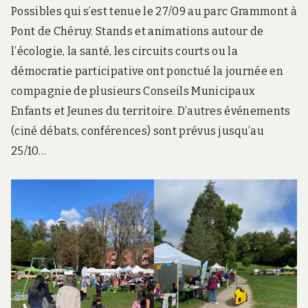
o
Possibles qui s’est tenue le 27/09 au parc Grammont à
i
r
Pont de Chéruy. Stands et animations autour de
l
l’écologie, la santé, les circuits courts ou la
e
s
démocratie participative ont ponctué la journée en
m
compagnie de plusieurs Conseils Municipaux
o
b
Enfants et Jeunes du territoire. D’autres événements
i
(ciné débats, conférences) sont prévus jusqu’au
l
i
25/10…
t
é
s
d
o
u
c
e
s
e
t
a