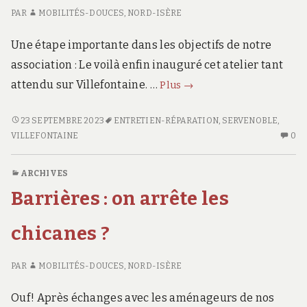
PAR
MOBILITÉS-DOUCES, NORD-ISÈRE
Une étape importante dans les objectifs de notre
association : Le voilà enfin inauguré cet atelier tant
Osez-
attendu sur Villefontaine. …
Plus
→
l’Vélo-
Villefontaine,
OSEZ-
23 SEPTEMBRE 2023
ENTRETIEN-RÉPARATION
,
SERVENOBLE
,
L’VÉLO-
AU
l’atelier
VILLEFONTAINE
0
VILLEFONTAINE,
CO
inauguré
L’ATELIER
SU
le
ARCHIVES
INAUGURÉ
OS
22/09/2023
Barrières : on arrête les
LE
L’
22/09/2023
VI
L’
chicanes ?
IN
LE
PAR
MOBILITÉS-DOUCES, NORD-ISÈRE
22
Ouf! Après échanges avec les aménageurs de nos