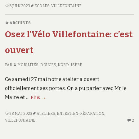
à
SAVOIR
6 JUIN 2023
ECOLES
,
VILLEFONTAINE
ROULER
vélo
À
/
ARCHIVES
VÉLO
Savoir
Osez l’Vélo Villefontaine: c’est
/
réparer
SAVOIR
son
RÉPARER
ouvert
vélo
SON
VÉLO
à
PAR
MOBILITÉS-DOUCES, NORD-ISÈRE
À
l’école
L’ÉCOLE
du
Ce samedi 27 mai notre atelier a ouvert
DU
Ruisseau
RUISSEAU
officiellement ses portes. On a pu parler avec Mr le
Osez
Maire et …
Plus
→
l’Vélo
Villefontaine:
OSEZ
28 MAI 2023
ATELIERS
,
ENTRETIEN-RÉPARATION
,
L’VÉLO
2
c’est
VILLEFONTAINE
2
VILLEFONTAINE:
CO
ouvert
C’EST
SU