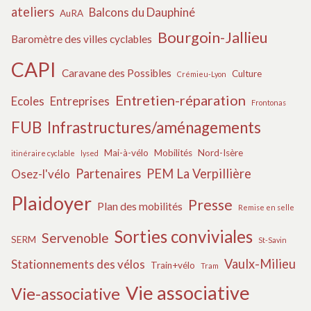
ateliers
Balcons du Dauphiné
AuRA
Bourgoin-Jallieu
Baromètre des villes cyclables
CAPI
Caravane des Possibles
Culture
Crémieu-Lyon
Entretien-réparation
Ecoles
Entreprises
Frontonas
FUB
Infrastructures/aménagements
Mai-à-vélo
Mobilités
Nord-Isère
itinéraire cyclable
lysed
Partenaires
PEM La Verpillière
Osez-l'vélo
Plaidoyer
Presse
Plan des mobilités
Remise en selle
Sorties conviviales
Servenoble
SERM
St-Savin
Vaulx-Milieu
Stationnements des vélos
Train+vélo
Tram
Vie associative
Vie-associative