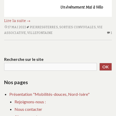
Un événement Mai à Vélo
Dimanche
Lire la suite
→
15
DIMANCHE
17 MAI 2022
PIERRES&TERRES
,
SORTIES CONVIVIALES
,
VIE
15
U
ASSOCIATIVE
,
mai
VILLEFONTAINE
1
MAI
SE
:
:
CO
voyage
VOYAGE
SU
dans
DANS
D
Recherche sur le site
le
LE
15
OK
temps
TEMPS
MA
ET
:
et
EN
VO
en
Nos pages
VÉLO
D
vélo
À
LE
Présentation "Mobilités-douces, Nord-Isère"
à
VILLEFONTAINE
TE
Villefontaine
Rejoignons-nous :
ET
E
Nous contacter
VÉ