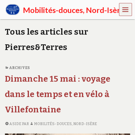
MEN
Mobilités-douces, Nord-Isère
U
E
n
Tous les articles sur
N
o
r
Pierres&Terres
d
-
I
s
ARCHIVES
è
Dimanche 15 mai : voyage
r
e
,
dans le temps et en vélo à
p
r
Villefontaine
o
m
o
ASIDE
PAR
MOBILITÉS-DOUCES, NORD-ISÈRE
u
v