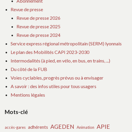
Abonnement
À
Revue de presse
VI
Revue de presse 2026
Revue de presse 2025
Revue de presse 2024
Service express régional métropolitain (SERM) lyonnais
Le plan des Mobilités CAPI 2023-2030
Intermodalités (à pied, en vélo, en bus, en trains, ...)
Du côté de la FUB
Voies cyclables, progrès prévus ou à envisager
A savoir : des infos utiles pour tous usagers
Mentions légales
Mots-clé
APIE
AGEDEN
adhérents
accès-gares
Animation