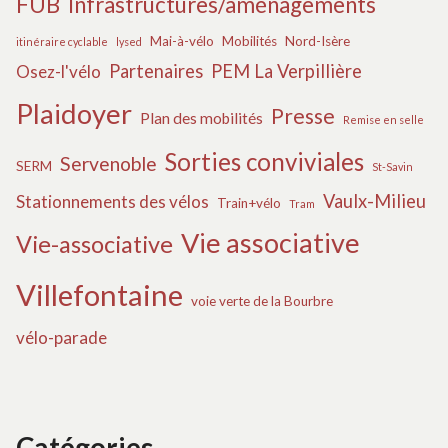
FUB
Infrastructures/aménagements
Mai-à-vélo
Mobilités
Nord-Isère
itinéraire cyclable
lysed
Partenaires
PEM La Verpillière
Osez-l'vélo
Plaidoyer
Presse
Plan des mobilités
Remise en selle
Sorties conviviales
Servenoble
SERM
St-Savin
Vaulx-Milieu
Stationnements des vélos
Train+vélo
Tram
Vie associative
Vie-associative
Villefontaine
voie verte de la Bourbre
vélo-parade
Catégories