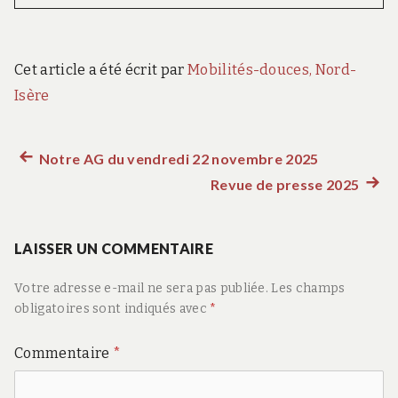
Cet article a été écrit par
Mobilités-douces, Nord-
Isère
Article
Notre AG du vendredi 22 novembre 2025
Navigation
précédent :
Revue de presse 2025
Artic
de
suiva
:
LAISSER UN COMMENTAIRE
l’article
Votre adresse e-mail ne sera pas publiée.
Les champs
obligatoires sont indiqués avec
*
Commentaire
*