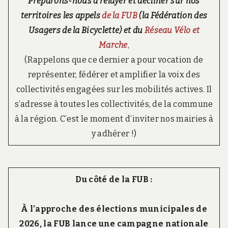
Préparons-nous à relayer et décliner sur nos
o
i
territoires les appels
de la FUB
(la Fédération des
r
Usagers de la Bicyclette) et du
Réseau Vélo et
l
e
Marche
,
s
(Rappelons que ce dernier a pour vocation de
m
o
représenter, fédérer et amplifier la voix des
b
i
collectivités engagées sur les mobilités actives. Il
l
s’adresse à toutes les collectivités, de la commune
i
t
à la région. C’est le moment d’inviter nos mairies à
é
y adhérer !)
s
d
o
u
c
Du côté de la FUB :
e
s
e
À l’approche des élections municipales de
t
2026, la FUB lance une campagne nationale
a