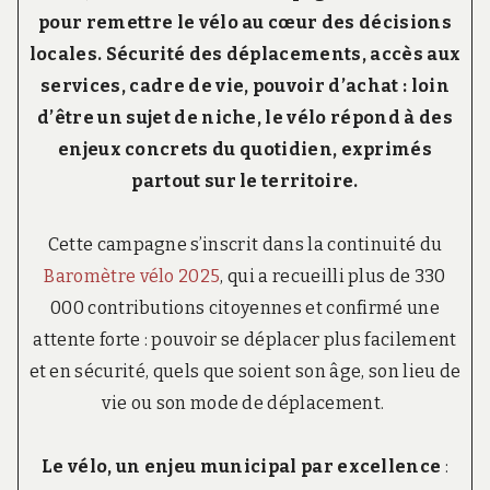
c
pour remettre le vélo au cœur des décisions
t
locales. Sécurité des déplacements, accès aux
i
v
services, cadre de vie, pouvoir d’achat : loin
e
s
d’être un sujet de niche, le vélo répond à des
enjeux concrets du quotidien, exprimés
partout sur le territoire.
Cette campagne s’inscrit dans la continuité du
Baromètre vélo 2025
, qui a recueilli plus de 330
000 contributions citoyennes et confirmé une
attente forte : pouvoir se déplacer plus facilement
et en sécurité, quels que soient son âge, son lieu de
vie ou son mode de déplacement.
Le vélo, un enjeu municipal par excellence
: