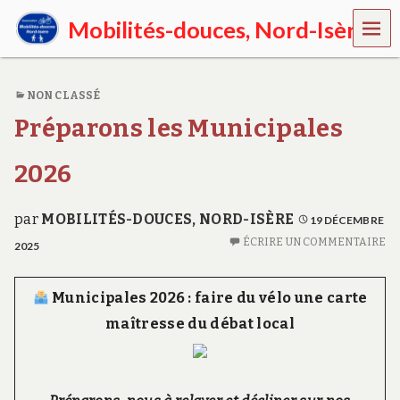
MEN
Mobilités-douces, Nord-Isère
U
E
n
NON CLASSÉ
N
o
Préparons les Municipales
r
d
-
2026
I
s
è
par
MOBILITÉS-DOUCES, NORD-ISÈRE
19 DÉCEMBRE
r
ÉCRIRE UN COMMENTAIRE
2025
e
,
p
Municipales 2026 : faire du vélo une carte
r
o
maîtresse du débat local
m
o
u
v