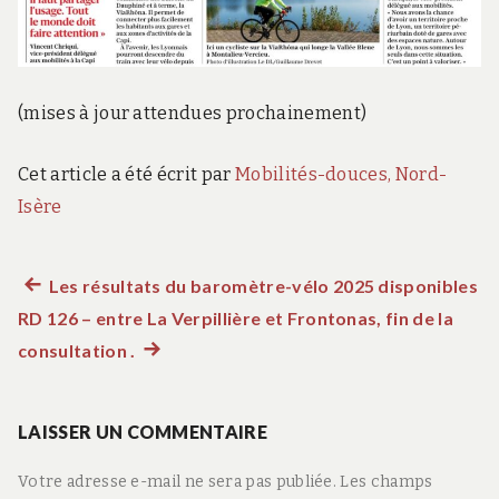
c
t
i
v
e
(mises à jour attendues prochainement)
s
Cet article a été écrit par
Mobilités-douces, Nord-
Isère
Article
Les résultats du baromètre-vélo 2025 disponibles
Navigation
RD 126 – entre La Verpillière et Frontonas, fin de la
précédent :
de
consultation .
Article
suivant
l’article
:
LAISSER UN COMMENTAIRE
Votre adresse e-mail ne sera pas publiée.
Les champs