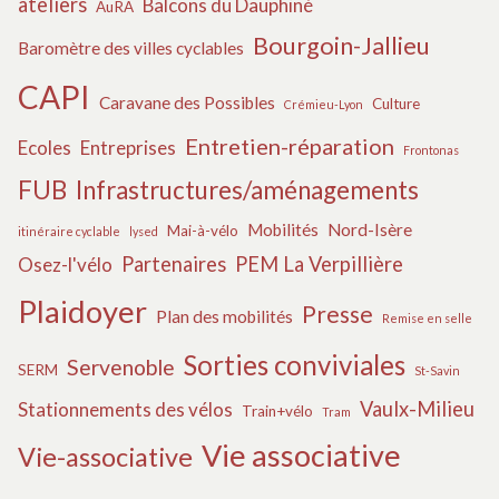
ateliers
Balcons du Dauphiné
AuRA
Bourgoin-Jallieu
Baromètre des villes cyclables
CAPI
Caravane des Possibles
Culture
Crémieu-Lyon
Entretien-réparation
Ecoles
Entreprises
Frontonas
FUB
Infrastructures/aménagements
Mobilités
Nord-Isère
Mai-à-vélo
itinéraire cyclable
lysed
Partenaires
PEM La Verpillière
Osez-l'vélo
Plaidoyer
Presse
Plan des mobilités
Remise en selle
Sorties conviviales
Servenoble
SERM
St-Savin
Vaulx-Milieu
Stationnements des vélos
Train+vélo
Tram
Vie associative
Vie-associative