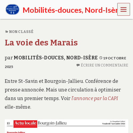
MEN
Mobilités-douces, Nord-Isère
U
E
n
NON CLASSÉ
N
o
La voie des Marais
r
d
-
par
MOBILITÉS-DOUCES, NORD-ISÈRE
19 OCTOBRE
I
ÉCRIRE UN COMMENTAIRE
s
2025
è
r
Entre St-Savin et Bourgoin-Jallieu. Conférence de
e
,
presse annoncée. Mais une circulation à optimiser
p
dans un premier temps. Voir
l’annonce par la CAPI
r
o
elle-même.
m
o
u
v