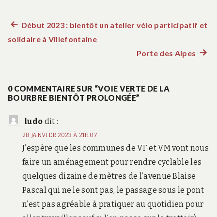
Article
Début 2023 : bientôt un atelier vélo participatif et
Navigation
solidaire à Villefontaine
précédent :
de
Porte des Alpes
Artic
suiva
l’article
:
0 COMMENTAIRE SUR “VOIE VERTE DE LA
BOURBRE BIENTÔT PROLONGÉE”
ludo
dit :
28 JANVIER 2023 À 21H07
J’espère que les communes de VF et VM vont nous
faire un aménagement pour rendre cyclable les
quelques dizaine de mètres de l’avenue Blaise
Pascal qui ne le sont pas, le passage sous le pont
n’est pas agréable à pratiquer au quotidien pour