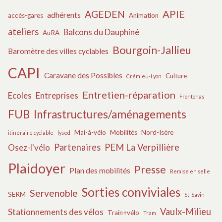
APIE
AGEDEN
adhérents
accès-gares
Animation
ateliers
Balcons du Dauphiné
AuRA
Bourgoin-Jallieu
Baromètre des villes cyclables
CAPI
Caravane des Possibles
Culture
Crémieu-Lyon
Entretien-réparation
Ecoles
Entreprises
Frontonas
FUB
Infrastructures/aménagements
Mai-à-vélo
Mobilités
Nord-Isère
itinéraire cyclable
lysed
Partenaires
PEM La Verpillière
Osez-l'vélo
Plaidoyer
Presse
Plan des mobilités
Remise en selle
Sorties conviviales
Servenoble
SERM
St-Savin
Vaulx-Milieu
Stationnements des vélos
Train+vélo
Tram