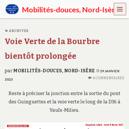
MEN
Mobilités-douces, Nord-Isère
U
E
n
ARCHIVES
N
o
Voie Verte de la Bourbre
r
d
-
bientôt prolongée
I
s
è
par
MOBILITÉS-DOUCES, NORD-ISÈRE
29 JANVIER
r
6 COMMENTAIRES
2023
e
,
p
Reste à préciser la jonction entre la sortie du pont
r
des Guinguettes et la voie verte le long de la D36 à
o
m
Vaulx-Milieu.
o
u
v