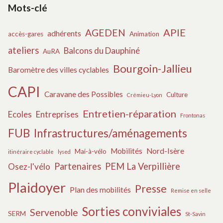
Mots-clé
APIE
AGEDEN
adhérents
accès-gares
Animation
ateliers
Balcons du Dauphiné
AuRA
Bourgoin-Jallieu
Baromètre des villes cyclables
CAPI
Caravane des Possibles
Culture
Crémieu-Lyon
Entretien-réparation
Ecoles
Entreprises
Frontonas
FUB
Infrastructures/aménagements
Mobilités
Nord-Isère
Mai-à-vélo
itinéraire cyclable
lysed
Partenaires
PEM La Verpillière
Osez-l'vélo
Plaidoyer
Presse
Plan des mobilités
Remise en selle
Sorties conviviales
Servenoble
SERM
St-Savin