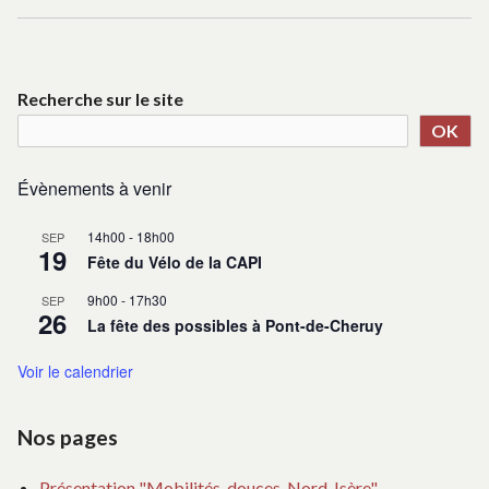
o
ALPES
CO
i
SU
r
PO
l
DE
e
Recherche sur le site
s
AL
m
OK
o
b
Évènements à venir
i
l
i
14h00
-
18h00
SEP
19
t
Fête du Vélo de la CAPI
é
s
9h00
-
17h30
SEP
26
d
La fête des possibles à Pont-de-Cheruy
o
u
Voir le calendrier
c
e
s
Nos pages
e
t
a
Présentation "Mobilités-douces, Nord-Isère"