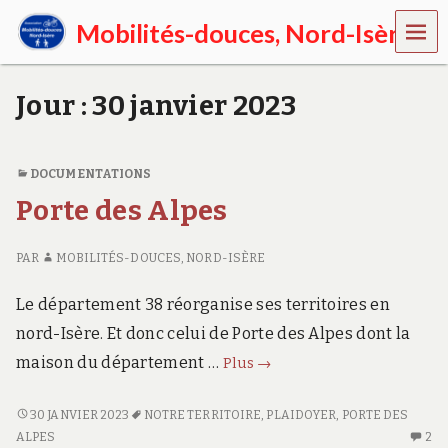
MEN
Mobilités-douces, Nord-Isère
U
E
n
Jour :
30 janvier 2023
N
o
r
d
DOCUMENTATIONS
-
Porte des Alpes
I
s
è
PAR
MOBILITÉS-DOUCES, NORD-ISÈRE
r
e
,
Le département 38 réorganise ses territoires en
p
nord-Isère. Et donc celui de Porte des Alpes dont la
r
o
Porte
maison du département …
Plus
→
m
des
o
Alpes
u
PORTE
30 JANVIER 2023
NOTRE TERRITOIRE
,
PLAIDOYER
,
PORTE DES
v
DES
2
ALPES
2